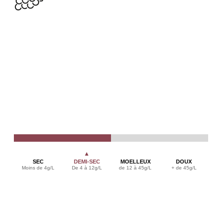
▲
SEC
DEMI-SEC
MOELLEUX
DOUX
Moins de 4g/L
De 4 à 12g/L
de 12 à 45g/L
+ de 45g/L