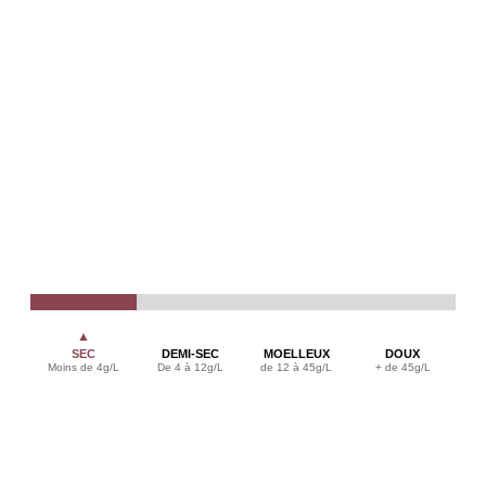
▲
SEC
DEMI-SEC
MOELLEUX
DOUX
Moins de 4g/L
De 4 à 12g/L
de 12 à 45g/L
+ de 45g/L