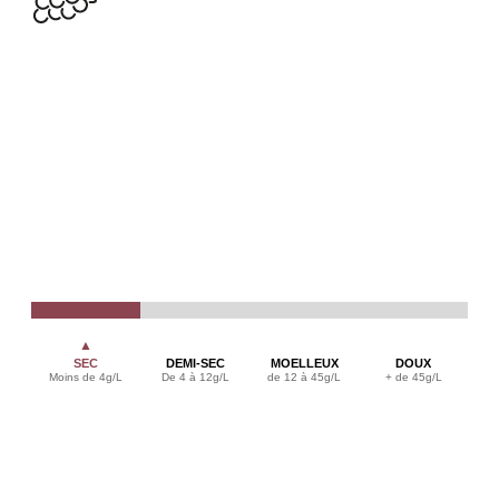
▲
SEC
DEMI-SEC
MOELLEUX
DOUX
Moins de 4g/L
De 4 à 12g/L
de 12 à 45g/L
+ de 45g/L