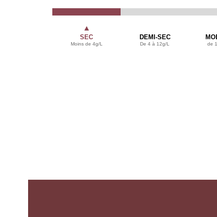
▲
SEC
DEMI-SEC
MO
Moins de 4g/L
De 4 à 12g/L
de 1